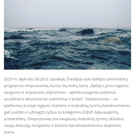
2025 m. lapkričio 26-28 d. Upsaloje, Švedijoje vyks Baltijos universitetų
programos simpoziumas, kurios šių metų tema ,,Baltijos jūros regiono
saugumo ir atsparumo stiprinimas – aplinkosauginiai, politiniai,
socialiniai ir ekonominiai sukrėtimai ir krizės”. Simpoziumas – tai
platforma, kurioje regiono švietimo ir mokslinių tyrimų bendruomenės
gali susitikti ir užmegzti ryšius su kolegomis iš BUP dalyvaujančių
universitetų. Simpoziumas yra naujausių mokslinių tyrimų sklaidos,
naujų diskusijų inicijavimo ir būsimo bendradarbiavimo skatinimo
arena.