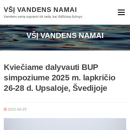
Eiti
VŠĮ VANDENS NAMAI
prie
Meniu
turinio
Vandens vertę supranti tik tada, kai išdžiūsta šulinys
VŠĮ VANDENS NAMAI
Kviečiame dalyvauti BUP
simpoziume 2025 m. lapkričio
26-28 d. Upsaloje, Švedijoje
2025-04-29