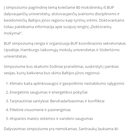
Į simpoziumo pagrindinę temą kviečiame 80 mokslininkų iš BUP
dalyvaujančių universitetų, atstovaujančių įvairioms disciplinoms ir
besidominčių Baltijos jūros regionu kaip tyrimų sritimi. Doktorantams
toliau pateikiama informacija apie susijusį renginį „Doktorantų
mokymai“.
BUP simpoziumą rengia ir organizuoja BUP koordinacinis sekretoriatas
Upsaloje, Hamburgo taikomųjų mokslų universitetas ir Södertörno
universitetas.
Simpoziume bus skaitomi žodiniai pranešimai, suskirstyti į penkias
sesijas, kurių kiekviena bus skirta Baltijos jūros regionui:
Klimato kaita aplinkosaugos ir geopolitinio nestabilumo sąlygomis
Energetinis saugumas ir energetikos pokyčiai
Tarptautiniai santykiai: Bendradarbiavimas ir konfliktai
Pilietinė visuomenė ir pasirengimas
Atsparios maisto sistemos ir vandens saugumas
Dalyvavimas simpoziume yra nemokamas. Santraukų laukiama iki