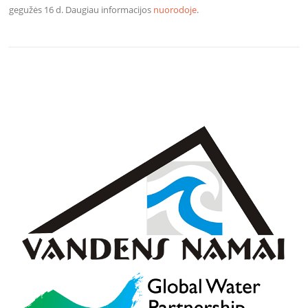
gegužės 16 d. Daugiau informacijos
nuorodoje
.